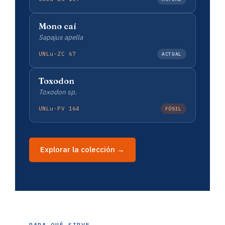
Mono caí
Sapajus apella
UNLu-ZC 67
ACTUAL
Toxodon
Toxodon sp.
UNLu-PV 164
FÓSIL
Explorar la colección →
PARA QUÉ SIRVE