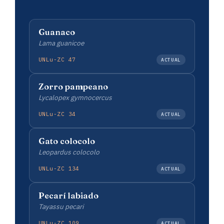
Guanaco
Lama guanicoe
UNLu-ZC 47
ACTUAL
Zorro pampeano
Lycalopex gymnocercus
UNLu-ZC 34
ACTUAL
Gato colocolo
Leopardus colocolo
UNLu-ZC 134
ACTUAL
Pecarí labiado
Tayassu pecari
UNLu-ZC 109
ACTUAL