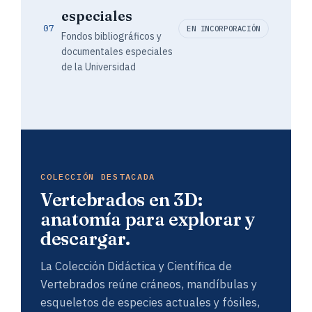
especiales
07
EN INCORPORACIÓN
Fondos bibliográficos y
documentales especiales
de la Universidad
COLECCIÓN DESTACADA
Vertebrados en 3D:
anatomía para explorar y
descargar.
La Colección Didáctica y Científica de
Vertebrados reúne cráneos, mandíbulas y
esqueletos de especies actuales y fósiles,